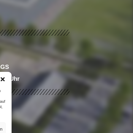
AGS
:30 Uhr
m
 auf
t,
en