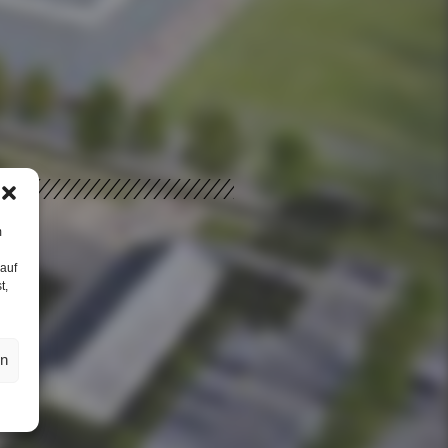
m
 auf
t,
en