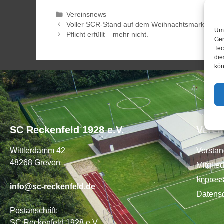
Vereinsnews
Voller SCR-Stand auf dem Weihnachtsmarkt
Um 
Pflicht erfüllt – mehr nicht.
Ger
Tec
die
kön
SC Reckenfeld 1928 e.V.
Verei
Wittlerdamm 42
Vorsta
48268 Greven
Mitglie
Impres
info@sc-reckenfeld.de
Datens
Postanschrift:
SC Reckenfeld 1928 e.V.