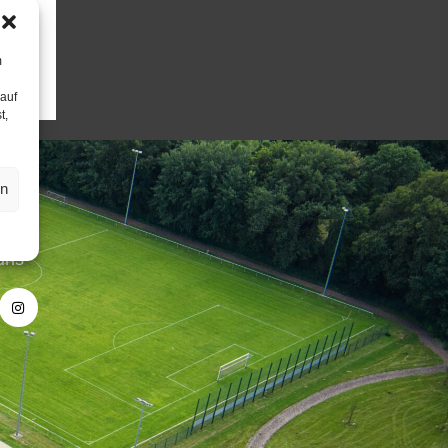
m
 auf
t,
en
uns