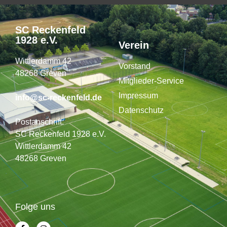
SC Reckenfeld
1928 e.V.
Verein
Wittlerdamm 42
Vorstand
48268 Greven
Mitglieder-Service
Impressum
info@sc-reckenfeld.de
Datenschutz
Postanschrift:
SC Reckenfeld 1928 e.V.
Wittlerdamm 42
48268 Greven
Folge uns