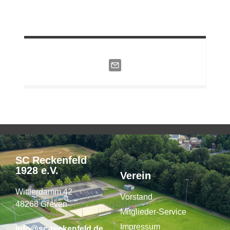
SC Reckenfeld
1928 e.V.
Verein
Wittlerdamm 42
Vorstand
48268 Greven
Mitglieder-Service
Impressum
info@sc-reckenfeld.de