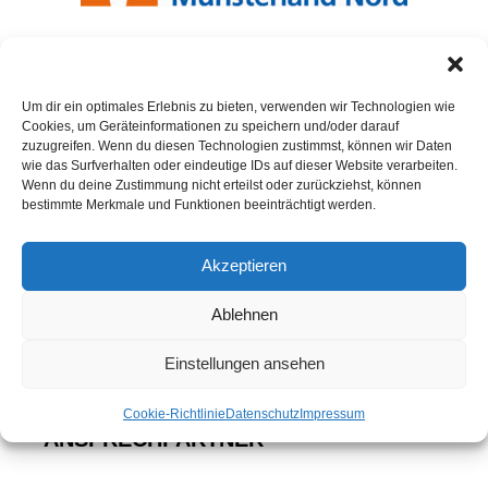
Um dir ein optimales Erlebnis zu bieten, verwenden wir Technologien wie
Cookies, um Geräteinformationen zu speichern und/oder darauf
INDIACA
zuzugreifen. Wenn du diesen Technologien zustimmst, können wir Daten
wie das Surfverhalten oder eindeutige IDs auf dieser Website verarbeiten.
Wenn du deine Zustimmung nicht erteilst oder zurückziehst, können
Neuigkeiten / Beiträge
bestimmte Merkmale und Funktionen beeinträchtigt werden.
Indiaca
Akzeptieren
Turnierteilnahmen und Platzierungen der SCR-
Teams seit 1993
Ablehnen
Einstellungen ansehen
Cookie-Richtlinie
Datenschutz
Impressum
ANSPRECHPARTNER