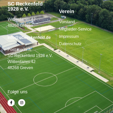
SC Reckenfeld
1928 e.V.
Verein
Wittlerdamm 42
Vorstand
48268 Greven
Mitglieder-Service
Impressum
info@sc-reckenfeld.de
Datenschutz
Postanschrift:
SC Reckenfeld 1928 e.V.
Wittlerdamm 42
48268 Greven
Folge uns