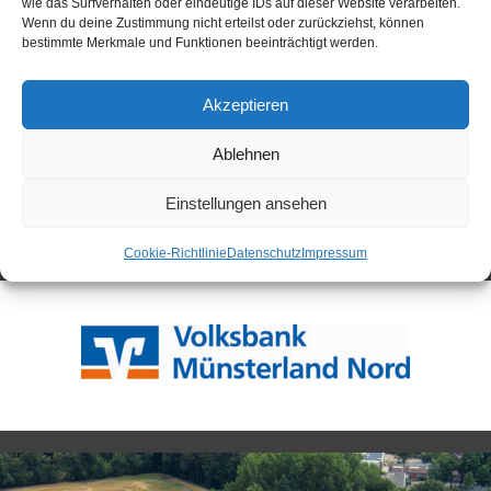
wie das Surfverhalten oder eindeutige IDs auf dieser Website verarbeiten.
Wenn du deine Zustimmung nicht erteilst oder zurückziehst, können
bestimmte Merkmale und Funktionen beeinträchtigt werden.
Source:
SCR News
Akzeptieren
Vereinsnews
Liebeserklärung an Reckenfeld – Metin Tüfekci
Ablehnen
bleibt bei SCR
Einstellungen ansehen
Hoffmanns genialer Moment
Cookie-Richtlinie
Datenschutz
Impressum